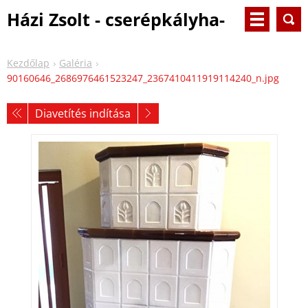
Házi Zsolt - cserépkályha-
és kandallóépítő - Komádi
Kezdőlap
Galéria
90160646_2686976461523247_2367410411919114240_n.jpg
Diavetítés indítása